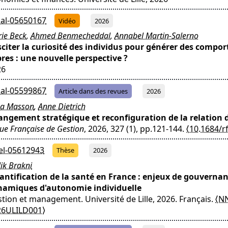
al-05650167
Vidéo
2026
ie Beck
,
Ahmed Benmecheddal
,
Annabel Martin-Salerno
citer la curiosité des individus pour générer des compo
res : une nouvelle perspective ?
26
al-05599867
Article dans des revues
2026
na Masson
,
Anne Dietrich
ngement stratégique et reconfiguration de la relation d
ue Française de Gestion
, 2026, 327 (1), pp.121-144.
⟨10.1684/r
el-05612943
Thèse
2026
ik Brakni
ntification de la santé en France : enjeux de gouvernan
namiques d'autonomie individuelle
tion et management. Université de Lille, 2026. Français.
⟨NN
26ULILD001⟩