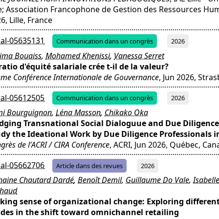
le; Association Francophone de Gestion des Ressources Hum
6, Lille, France
al-05635131
Communication dans un congrès
2026
ima Bouaiss
,
Mohamed Khenissi
,
Vanessa Serret
ratio d'équité salariale crée t-il de la valeur?
me Conférence Internationale de Gouvernance
, Jun 2026, Stra
al-05612505
Communication dans un congrès
2026
i Bourguignon
,
Léna Masson
,
Chikako Oka
dging Transnational Social Dialoguue and Due Diligence
dy the Ideational Work by Due Diligence Professionals i
grès de l'ACRI / CIRA Conference
, ACRI, Jun 2026, Québec, Can
al-05662706
Article dans des revues
2026
haine Chautard Dardé
,
Benoît Demil
,
Guillaume Do Vale
,
Isabelle
chaud
ing sense of organizational change: Exploring different
es in the shift toward omnichannel retailing