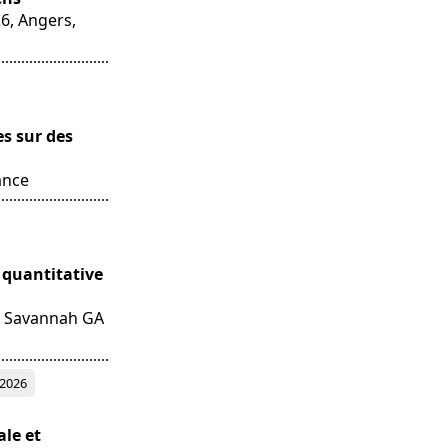
6, Angers,
es sur des
ance
 quantitative
, Savannah GA
2026
ale et