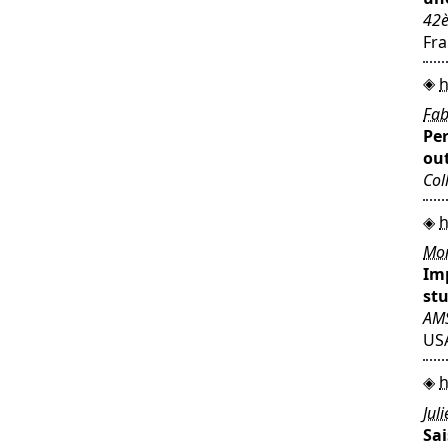
42è
Fr
h
Fab
Per
out
Col
h
Mon
Im
stu
AMS
USA
h
Jul
Sai