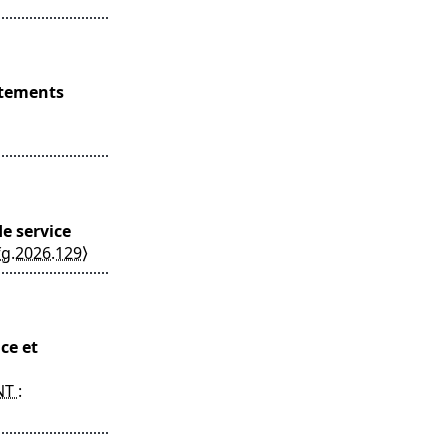
rtements
e service
fg.2026.129⟩
ce et
T :