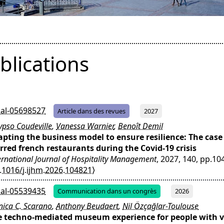
blications
al-05698527
Article dans des revues
2027
ypso Coudeville
,
Vanessa Warnier
,
Benoît Demil
pting the business model to ensure resilience: The case 
rred french restaurants during the Covid-19 crisis
ernational Journal of Hospitality Management
, 2027, 140, pp.10
.1016/j.ijhm.2026.104821⟩
al-05539435
Communication dans un congrès
2026
ica C. Scarano
,
Anthony Beudaert
,
Nil Özçağlar-Toulouse
e techno-mediated museum experience for people with v