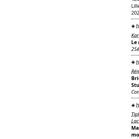
Lil
202
h
Kar
Le 
25è
h
Rém
Bri
Stu
Con
h
Tip
La
Mak
mod