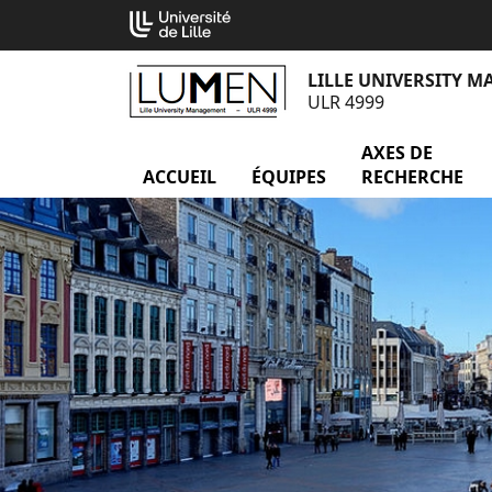
Aller
Cookies management panel
au
contenu
LILLE UNIVERSITY 
ULR 4999
AXES DE
ACCUEIL
ÉQUIPES
menu Équipes
RECHERCHE