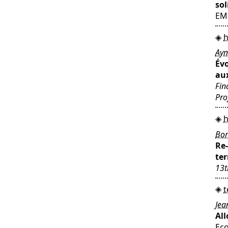
sol
EM
h
Aym
Évo
au
Fin
Pro
h
Bor
Re
ter
13t
t
Jea
All
Eco