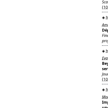
Sca
⟨10
h
Ama
Dép
Fin
pro
h
Eva
Bey
ser
Jou
⟨10
h
Mon
Im
une