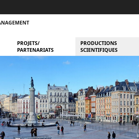
MANAGEMENT
menu Axes de recherche
PROJETS/
menu Projets/ partenariat
PRODUCTIONS
PARTENARIATS
SCIENTIFIQUES