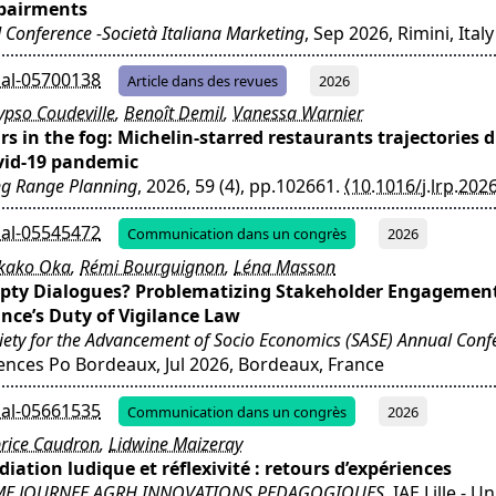
pairments
 Conference -Società Italiana Marketing
, Sep 2026, Rimini, Italy
al-05700138
Article dans des revues
2026
ypso Coudeville
,
Benoît Demil
,
Vanessa Warnier
rs in the fog: Michelin-starred restaurants trajectories 
vid-19 pandemic
g Range Planning
, 2026, 59 (4), pp.102661.
⟨10.1016/j.lrp.202
al-05545472
Communication dans un congrès
2026
kako Oka
,
Rémi Bourguignon
,
Léna Masson
pty Dialogues? Problematizing Stakeholder Engagemen
nce’s Duty of Vigilance Law
iety for the Advancement of Socio Economics (SASE) Annual Conf
ences Po Bordeaux, Jul 2026, Bordeaux, France
al-05661535
Communication dans un congrès
2026
rice Caudron
,
Lidwine Maizeray
iation ludique et réflexivité : retours d’expériences
ME JOURNEE AGRH INNOVATIONS PEDAGOGIQUES
, IAE Lille - U