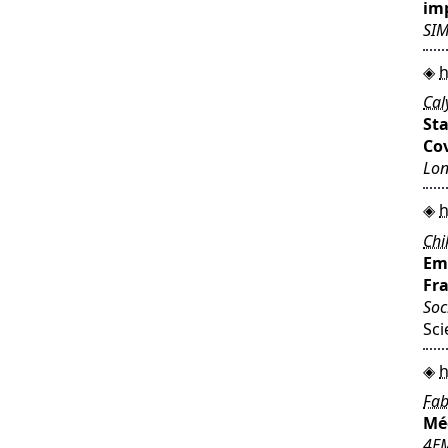
im
SIM
h
Cal
Sta
Co
Lon
h
Chi
Em
Fra
Soc
Sci
h
Fab
Méd
4E