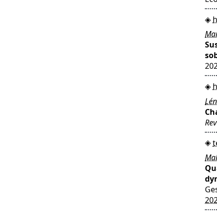
h
Mar
Sus
sob
20
h
Lé
Cha
Rev
t
Mal
Qua
dy
Ges
20