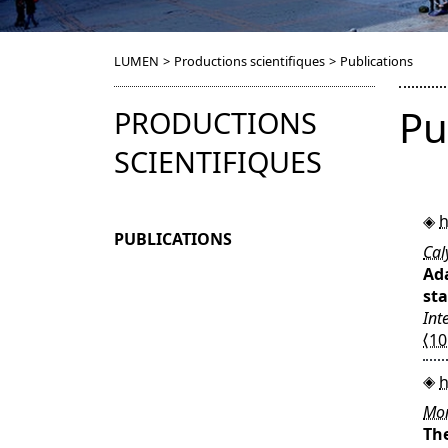
LUMEN
>
Productions scientifiques
>
Publications
Pu
PRODUCTIONS
SCIENTIFIQUES
h
PUBLICATIONS
Cal
Ada
sta
Int
⟨10
h
Mon
Th