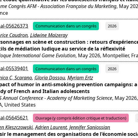
me Congrès AFM - Association Française du Marketing
, May 202
ance
al-05626373
Communication dans un congrès
2026
rice Caudron
,
Lidwine Maizeray
sonnages en scène et construction : retours d’expérienc
ils de médiation ludique au service de la réflexivité
loque International Game Evolution
, May 2026, Montpellier, Fr
al-05539401
Communication dans un congrès
2026
ica C. Scarano
,
Gloria Dossou
,
Myriam Ertz
pact of humor in anti-smoking prevention campaigns: a
dy of French and Italian adolescents
 Annual Conference - Academy of Marketing Science
, May 2026
, United States
al-05645621
Ouvrage (y compris édition critique et traduction)
ien Kleszczowski
,
Adrien Laurent
,
Jennifer Saniossian
sir le management des organisations de l'économie soci