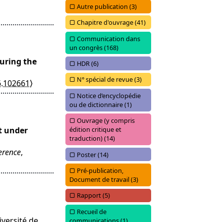
Autre publication (
3)
Chapitre d'ouvrage (
41)
Communication dans
un congrès (
168)
during the
HDR (
6)
N° spécial de revue (
3)
6.102661⟩
Notice d’encyclopédie
ou de dictionnaire (
1)
Ouvrage (y compris
t under
édition critique et
traduction) (
14)
erence
,
Poster (
14)
Pré-publication,
Document de travail (
3)
Rapport (
5)
Recueil de
niversité de
communications (
1)