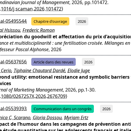
ndinavian Journal of Management
, 2026, pp.101472.
.1016/j.scaman.2026.101472⟩
al-05495544
Chapitre d'ouvrage
2026
l Hsissou
,
Frederic Romon
réciation du goodwill et affectation du prix d'acquisiti
ance et multidisciplinarité : une fertilisation croisée. Mélanges e
fesseur Pascal Alphonse
, 2026
al-05637656
Article dans des revues
2026
 Cerio
,
Tiphaine Chautard Dardé
,
Elodie Juge
ond utility: emotional resistance and symbolic barriers 
vices
rnal of Marketing Management
, 2026, pp.1-30.
.1080/0267257X.2026.2676709⟩
al-05539393
Communication dans un congrès
2026
ica C. Scarano
,
Gloria Dossou
,
Myriam Ertz
pact de l’humour dans les campagnes de prévention anti
 étude quantitative sur les adolescents français et itali