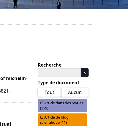
Recherche
of michelin-
Type de document
4821.
Tout
Aucun
Article dans des revues
(
239)
Article de blog
scientifique (
11)
isual