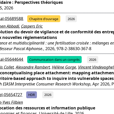
idaire : Perspectives théoriques
S, 2026
al-05689588
Chapitre d'ouvrage
2026
en Abbadi
,
Caspers Eric
lution du devoir de vigilance et de conformité des entre
x nouvelles réglementations
ance et multidisciplinarité : une fertilisation croisée : mélanges 
fesseur Pascal Alphonse.
, 2026, 978-2-38630-367-8
al-05644644
Communication dans un congrès
2026
is Collet
,
Alexandre Rambert
,
Hélène Gorge
,
Vincent Vindevoghel
-conceptualising place attachment: mapping attachmen
ritoire-based approach to inquire into vulnerable spaces
h EIASM Interpretive Consumer Research Workshop
, Apr 2026, P
el-05654727
HDR
2026
n-Yves Filbien
ocation des ressources et information publique
nomies et finances. Université de Lille, 2026